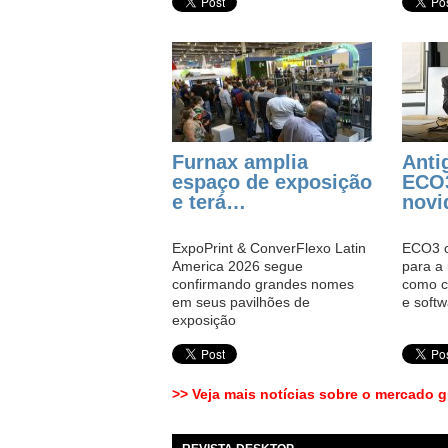
Furnax amplia
Anti
espaço de exposição
ECO3
e terá…
nov
ExpoPrint & ConverFlexo Latin
ECO3 c
America 2026 segue
para a 
confirmando grandes nomes
como c
em seus pavilhões de
e soft
exposição
>> Veja mais notícias sobre o mercado g