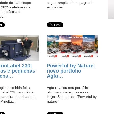
dade da Labelexpo
segue ampliando espaço de
 2025 celebrará os
exposição
a indústria de
tas…
rioLabel 230:
Powerful by Nature:
as e pequenas
novo portfólio
gens…
Agfa…
gia escolhida foi a
Agfa revelou seu portfólio
Label 230, adquirida
otimizado de impressoras
 parceira autorizada da
inkjet. Sob a base “Powerful by
 Minolta…
nature”