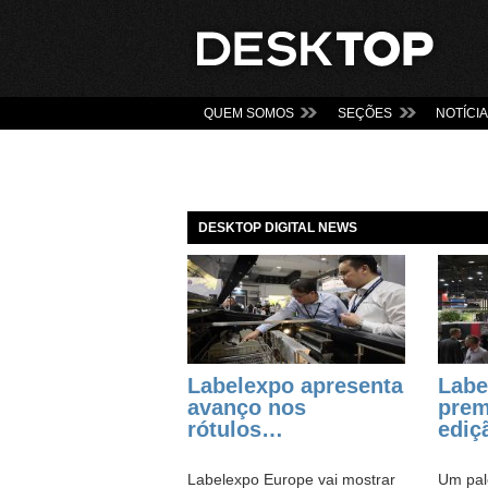
QUEM SOMOS
SEÇÕES
NOTÍCI
DESKTOP DIGITAL NEWS
Labelexpo apresenta
Labe
avanço nos
prem
rótulos…
edi
Labelexpo Europe vai mostrar
Um pal