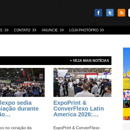
AS
CONTATO
ANUNCIE
LOJA PHOTOPRO
+ VEJA MAIS NOTÍCIAS
lexpo sedia
ExpoPrint &
iação durante
ConverFlexo Latin
ção…
America 2026:…
co no coração da
ExpoPrint & ConverFlexo