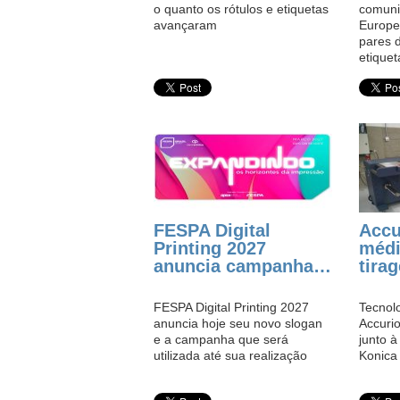
o quanto os rótulos e etiquetas
comuni
avançaram
Europe
pares d
etique
FESPA Digital
Accu
Printing 2027
médi
anuncia campanha…
tira
FESPA Digital Printing 2027
Tecnolo
anuncia hoje seu novo slogan
Accurio
e a campanha que será
junto à
utilizada até sua realização
Konica